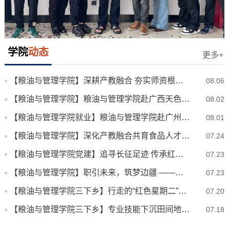
【粮油与管理学院】粮油与管理学院...
学院
动态
更多+
【粮油与管理学院】深耕产教融合 夯实师资根基——粮油与管理学院走访慰问暑期实践师生
08.06
【粮油与管理学院】粮油与管理学院赴广西天色食品科技有限公司开展校外实习实训基地挂牌暨校企合作洽谈活动
08.02
【粮油与管理学院就业】粮油与管理学院赴广州、东莞开展访企拓岗及就业走访活动
08.01
【粮油与管理学院】深化产教融合共育食品人才 —— 粮油与管理学院赴轩妈南宁工厂开展校企合作实习实训基地挂牌
07.24
【粮油与管理学院党建】追寻长征足迹 传承红色基因—— 粮油与管理学院学生第一、第二党支部开展主题党日活动
07.23
【粮油与管理学院】职引未来，筑梦边疆 ——灯塔辅导员工作室、树人有约辅导员工作室联合开展暑期“三下乡”社会实践
07.23
【粮油与管理学院三下乡】行走的“红色星期二”——粮油与管理学院“赓续长征护粮魂·科技储粮保安全”实践团开展沉浸式长征历史学习教育活动
07.20
【粮油与管理学院三下乡】专业技能下沉田间地头，实干守护乡村粮安民安——粮油与管理学院“赓续长征护粮魂·科技储粮保安全”实践团开展专业检测服务活动
07.18