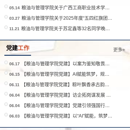
粮油与管理学院关于广西工商职业技术学院2026届优秀毕业生人选的公示
05.14
粮油与管理学院关于2025年度“五四红旗团支部”、“优秀共青团干部”、“优秀共青团员”的公示
03.27
粮油与管理学院关于苏定鑫等32名同学晚归情况的通报
11.21
党建
工作
更多+
【粮油与管理学院党建】以案为鉴知敬畏警钟长鸣守初心——粮油与管理学院党总支赴广西南宁监狱开展警示教育主题党日活动
06.17
【粮油与管理学院党建】AI赋能筑梦，规划领航成长——赋能生涯成长营第二期圆满落幕
06.15
【粮油与管理学院党建】粽叶飘香承古韵，支部共建传粽情——粮油与管理学院学生第一党支部开展端午主题党日活动
06.11
【粮油与管理学院党建】访企拓岗谋发展 产教融合育人才 —— 粮油与管理学院工商教研室党支部柳州调研行
06.04
【粮油与管理学院党建】党建引领强国行，AI赋能非遗产业路 ——工商教研室党支部教师赴三江送“AI”到基层赋能广西非遗产业
06.04
【粮油与管理学院党建】以“AI”赋能，筑梦未来——广西工商职业技术学院粮油与管理学院工商教研室党支部开展第一期“赋能生涯成长营”活动
06.03